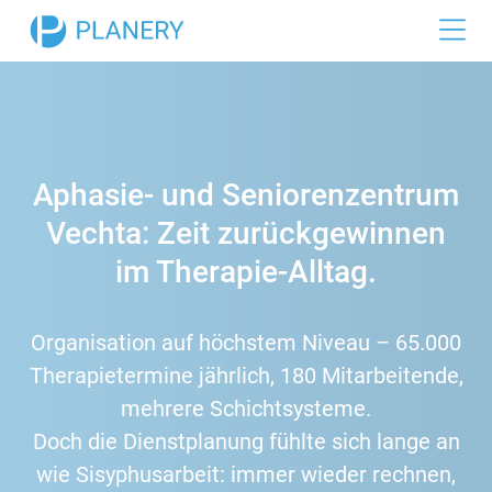
Funktionen
Dienstplan
Branchen
Zeiterfassung
Gastronomie
Referenzen
Aphasie- und Seniorenzentrum
Urlaubsplan
Einzelhandel
Preise
Vechta: Zeit zurückgewinnen
Hotellerie
im Therapie-Alltag.
Büro
Organisation auf höchstem Niveau – 65.000
Medizin
Therapietermine jährlich, 180 Mitarbeitende,
Industrie
mehrere Schichtsysteme.
Doch die Dienstplanung fühlte sich lange an
wie Sisyphusarbeit: immer wieder rechnen,