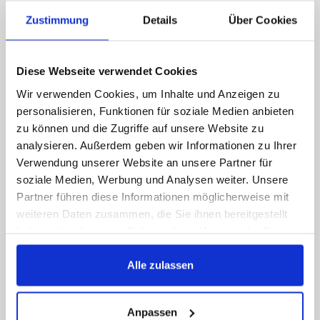
entwickeln kann, als mich damit zu
Zustimmung
Details
Über Cookies
beschäftigen, ob der Zettel stimmt. Für mich ist
das ein Tool, das den Arbeitsalltag verändert.“
Diese Webseite verwendet Cookies
–
Kathrin Billo (Geschäftsführerin des Aphasie-
und Seniorenzentrums Vechta)
Wir verwenden Cookies, um Inhalte und Anzeigen zu
personalisieren, Funktionen für soziale Medien anbieten
Anstatt Stunden in Kontrollschleifen zu
zu können und die Zugriffe auf unsere Website zu
verlieren, entsteht Raum für Führungsarbeit,
analysieren. Außerdem geben wir Informationen zu Ihrer
Gespräche mit Mitarbeitenden und inhaltliche
Verwendung unserer Website an unsere Partner für
soziale Medien, Werbung und Analysen weiter. Unsere
Weiterentwicklung.
Partner führen diese Informationen möglicherweise mit
weiteren Daten zusammen, die Sie ihnen bereitgestellt
Transparenz, die wirklich spürbar ist
haben oder die sie im Rahmen Ihrer Nutzung der Dienste
gesammelt haben.
Die Zeitersparnis ist ein großer Hebel, aber der
Alle zulassen
zweite große Hebel ist die Transparenz.
Mitarbeitende haben ihre Dienste, Urlaube und
Anpassen