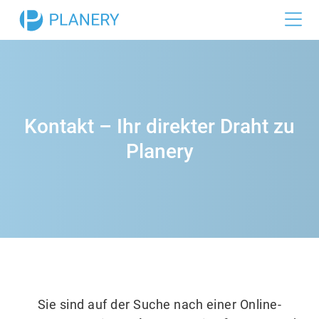
Funktionen
Dienstplan
Branchen
Zeiterfassung
Gastronomie
Referenzen
Kontakt – Ihr direkter Draht zu
Urlaubsplan
Einzelhandel
Preise
Planery
Hotellerie
Büro
Medizin
Industrie
Sie sind auf der Suche nach einer Online-