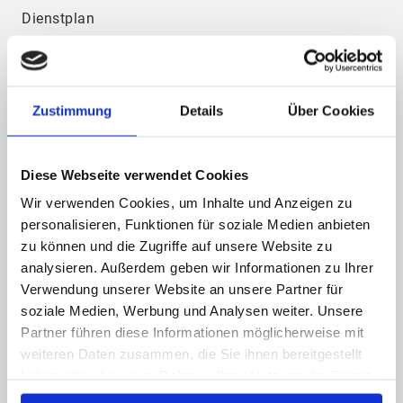
Dienstplan
KI-Dienstplaner
Zeiterfassung
Urlaubsplan
Zustimmung
Details
Über Cookies
Mitarbeiterchat
Features
Diese Webseite verwendet Cookies
Zeiterfassungsterminal
Wir verwenden Cookies, um Inhalte und Anzeigen zu
Smartphone APP
personalisieren, Funktionen für soziale Medien anbieten
zu können und die Zugriffe auf unsere Website zu
Zeiterfassung Außendienst
analysieren. Außerdem geben wir Informationen zu Ihrer
Zeiterfassung Homeoffice
Verwendung unserer Website an unsere Partner für
Zeitbewertungen & Überstunden
soziale Medien, Werbung und Analysen weiter. Unsere
Partner führen diese Informationen möglicherweise mit
weiteren Daten zusammen, die Sie ihnen bereitgestellt
haben oder die sie im Rahmen Ihrer Nutzung der Dienste
BRANCHEN
gesammelt haben.