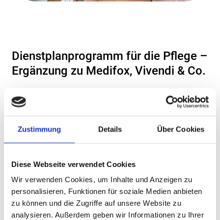
Dienstplanprogramm für die Pflege –
Ergänzung zu Medifox, Vivendi & Co.
Planery ersetzt keine bestehende
Pflegesoftware.
Zustimmung
Details
Über Cookies
Systeme wie Medifox, Vivendi, SENSO oder
CGM bleiben führend für Dokumentation und
Abrechnung. Planery ergänzt diese Systeme im
Diese Webseite verwendet Cookies
operativen Bereich der
Dienstplanung
und
Wir verwenden Cookies, um Inhalte und Anzeigen zu
Zeiterfassung
.
personalisieren, Funktionen für soziale Medien anbieten
zu können und die Zugriffe auf unsere Website zu
Dadurch kann die bestehende IT-Struktur
analysieren. Außerdem geben wir Informationen zu Ihrer
erhalten bleiben, während Planungsprozesse