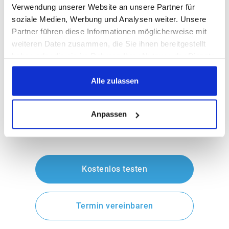
Verwendung unserer Website an unsere Partner für
modernisiert werden. Eine schrittweise
soziale Medien, Werbung und Analysen weiter. Unsere
Einführung ist möglich – ohne grundlegende
Partner führen diese Informationen möglicherweise mit
Systemumstellung.
weiteren Daten zusammen, die Sie ihnen bereitgestellt
haben oder die sie im Rahmen Ihrer Nutzung der Dienste
Zusätzlich zur effizienten Dienstplanung
gesammelt haben.
mittels Vorlagen und Regeln kann mit dem
KI
Alle zulassen
Dienstplaner “Smart Shifting”
bis zu 75% der
Zeit in der Planung eingespart werden.
Anpassen
Kostenlos testen
Termin vereinbaren