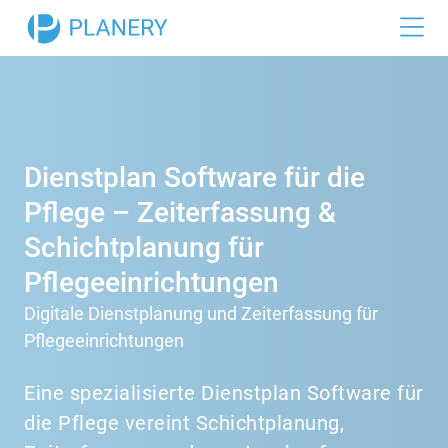
Funktionen
Dienstplan
Branchen
Zeiterfassung
Gastronomie
Referenzen
Dienstplan Software für die
Urlaubsplan
Einzelhandel
Pflege – Zeiterfassung &
Preise
Hotellerie
Schichtplanung für
Büro
Pflegeeinrichtungen
Digitale Dienstplanung und Zeiterfassung für
Medizin
Pflegeeinrichtungen
Industrie
Eine spezialisierte Dienstplan Software für
die Pflege vereint
Schichtplanung
,