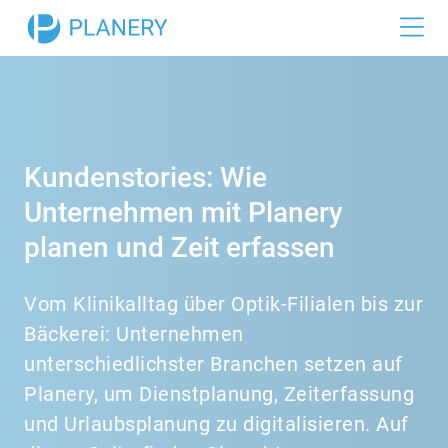
Funktionen
Dienstplan
Branchen
Zeiterfassung
Gastronomie
Referenzen
Kundenstories: Wie
Urlaubsplan
Einzelhandel
Unternehmen mit Planery
Preise
Hotellerie
planen und Zeit erfassen
Büro
Vom Klinikalltag über Optik-Filialen bis zur
Medizin
Bäckerei: Unternehmen
Industrie
unterschiedlichster Branchen setzen auf
Planery, um Dienstplanung, Zeiterfassung
und Urlaubsplanung zu digitalisieren. Auf