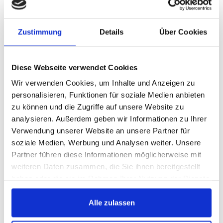
Zustimmung
Details
Über Cookies
Diese Webseite verwendet Cookies
Wir verwenden Cookies, um Inhalte und Anzeigen zu
personalisieren, Funktionen für soziale Medien anbieten
brotsüchtig
zu können und die Zugriffe auf unsere Website zu
Bäckerei
analysieren. Außerdem geben wir Informationen zu Ihrer
Verwendung unserer Website an unsere Partner für
Gemeinsam mit „brotsüchtig" wurde Planery an
soziale Medien, Werbung und Analysen weiter. Unsere
mehreren Stellen weiterentwickelt — aus
Partner führen diese Informationen möglicherweise mit
einem Kunden wurde ein echter Partner.
weiteren Daten zusammen, die Sie ihnen bereitgestellt
haben oder die sie im Rahmen Ihrer Nutzung der Dienste
gesammelt haben.
Mehr zu brotsüchtig
Alle zulassen