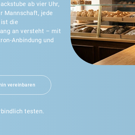
Backstube ab vier Uhr,
er Mannschaft, jede
ist die
ang an versteht – mit
tron-Anbindung und
in vereinbaren
bindlich testen.