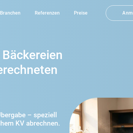
Branchen
Referenzen
Preise
Anm
Hotellerie
Büro
 Bäckereien
Urlaubsplan
erechneten
bergabe – speziell
schem KV abrechnen.