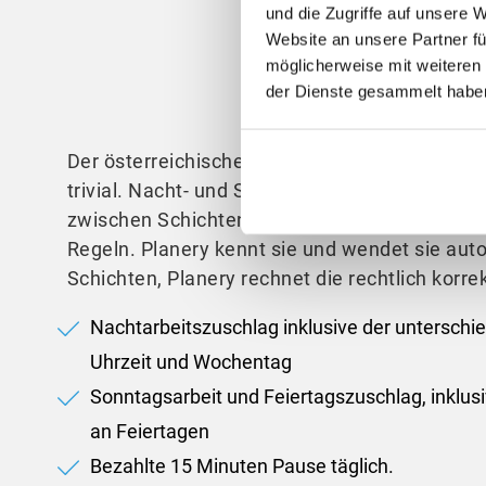
Bäcker
und die Zugriffe auf unsere 
Website an unsere Partner fü
möglicherweise mit weiteren
der Dienste gesammelt habe
Der österreichische Kollektivvertrag für das B
trivial. Nacht- und Sonntagszuschläge, Mehra
zwischen Schichten, Vor- und Nachschichten –
Regeln. Planery kennt sie und wendet sie aut
Schichten, Planery rechnet die rechtlich korr
Nachtarbeitszuschlag inklusive der unterschie
Uhrzeit und Wochentag
Sonntagsarbeit und Feiertagszuschlag, inklus
an Feiertagen
Bezahlte 15 Minuten Pause täglich.