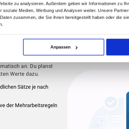
-KV vollständig im Hinte
Website zu analysieren. Außerdem geben wir Informationen zu I
r soziale Medien, Werbung und Analysen weiter. Unsere Partner
 Daten zusammen, die Sie ihnen bereitgestellt haben oder die s
n.
äckergewerbe ist nicht
Anpassen
rbeit, Ruhezeiten
 jede Position hat eigene
omatisch an. Du planst
ekten Werte dazu.
dlichen Sätze je nach
ive der Mehrarbeitsregeln