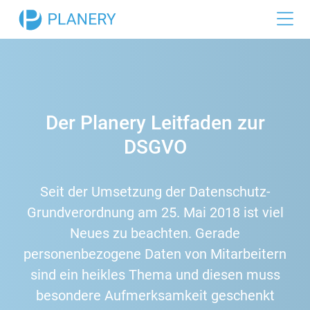
Funktionen
Dienstplan
Branchen
Zeiterfassung
Gastronomie
Referenzen
Der Planery Leitfaden zur
Urlaubsplan
Einzelhandel
Preise
DSGVO
Hotellerie
Büro
Seit der Umsetzung der Datenschutz-
Grundverordnung am 25. Mai 2018 ist viel
Medizin
Neues zu beachten. Gerade
Industrie
personenbezogene Daten von Mitarbeitern
sind ein heikles Thema und diesen muss
besondere Aufmerksamkeit geschenkt