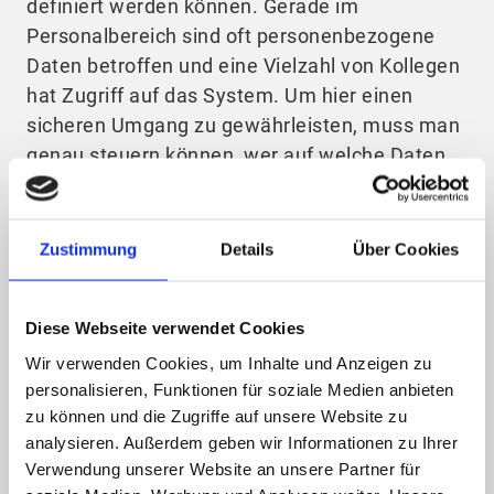
definiert werden können. Gerade im
Personalbereich sind oft personenbezogene
Daten betroffen und eine Vielzahl von Kollegen
hat Zugriff auf das System. Um hier einen
sicheren Umgang zu gewährleisten, muss man
genau steuern können, wer auf welche Daten
Zugriff hat.
Zustimmung
Details
Über Cookies
Benötigt man eine Software um DSGVO-
konform zu sein?
Diese Webseite verwendet Cookies
Wir verwenden Cookies, um Inhalte und Anzeigen zu
Ja und Nein: Bei dieser Frage scheiden sich die
personalisieren, Funktionen für soziale Medien anbieten
Geister. Grundsätzlich braucht man keine
zu können und die Zugriffe auf unsere Website zu
Software um DSGVO-konform zu sein.
analysieren. Außerdem geben wir Informationen zu Ihrer
Allerdings kennen wir die Umsetzungen in der
Verwendung unserer Website an unsere Partner für
Praxis, wenn es eben keine standardisierten